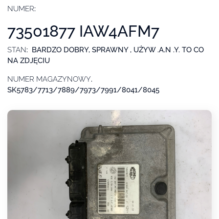
NUMER
:
73501877 IAW4AFM7
STAN
: BARDZO DOBRY, SPRAWNY , UŻYW .A.N .Y. TO CO
NA ZDJĘCIU
NUMER MAGAZYNOWY
.
SK5783/7713/7889/7973/7991/8041/8045