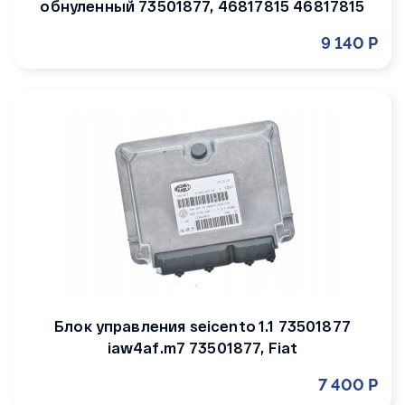
обнуленный 73501877, 46817815 46817815
9 140 Р
Блок управления seicento 1.1 73501877
iaw4af.m7 73501877, Fiat
7 400 Р