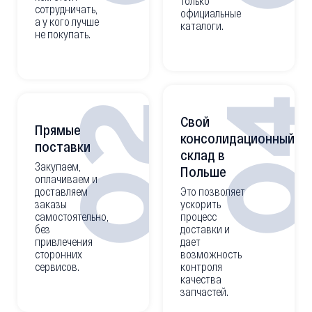
только
сотрудничать,
официальные
а у кого лучше
каталоги.
не покупать.
0
02
Свой
Прямые
консолидационный
поставки
склад в
Закупаем,
Польше
оплачиваем и
доставляем
Это позволяет
заказы
ускорить
самостоятельно,
процесс
без
доставки и
привлечения
дает
сторонних
возможность
сервисов.
контроля
качества
запчастей.