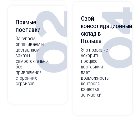
работы с
Используем
Европой
для
определения
Мы знаем с
совместимости
кем стоит
только
сотрудничать,
официальные
а у кого лучше
каталоги.
не покупать.
0
02
Свой
Прямые
консолидационный
поставки
склад в
Закупаем,
Польше
оплачиваем и
доставляем
Это позволяет
заказы
ускорить
самостоятельно,
процесс
без
доставки и
привлечения
дает