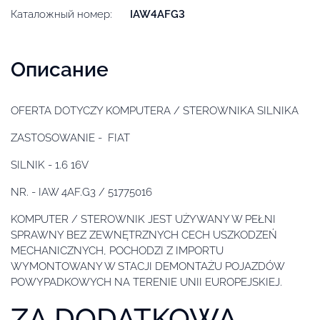
Каталожный номер:
IAW4AFG3
Описание
OFERTA DOTYCZY KOMPUTERA / STEROWNIKA SILNIKA
ZASTOSOWANIE - FIAT
SILNIK - 1.6 16V
NR. - IAW 4AF.G3 / 51775016
KOMPUTER / STEROWNIK JEST UŻYWANY W PEŁNI
SPRAWNY BEZ ZEWNĘTRZNYCH CECH USZKODZEŃ
MECHANICZNYCH, POCHODZI Z IMPORTU
WYMONTOWANY W STACJI DEMONTAŻU POJAZDÓW
POWYPADKOWYCH NA TERENIE UNII EUROPEJSKIEJ.
ZA DODATKOWĄ