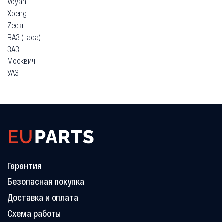
Tazzari
Tesla
Think
Toyota
Trabant
Vauxhall
Volkswagen
Volvo
Voyah
Xpeng
Zeekr
ВАЗ (Lada)
ЗАЗ
Москвич
УАЗ