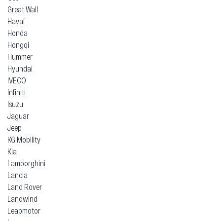
Ferrari
Fiat
Fisker
Ford
Foton
GMC
Geely
Genesis
Geo
Great Wall
Haval
Honda
Hongqi
Hummer
Hyundai
IVECO
Infiniti
Isuzu
Jaguar