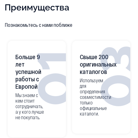
8200414422 sim32 S120200102A,
24 180 Р
Показать все
Преимущества
Познакомьтесь с нами поближе
0
01
Больше 9
Свыше 200
лет
оригинальных
успешной
каталогов