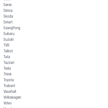
RAM
Renault
Rolls-Royce
Rover
SEAT
Saab
Santana
Saturn
Scion
Seres
Simca
Skoda
Smart
SsangYong
Subaru
Suzuki
TVR
Talbot
Tata