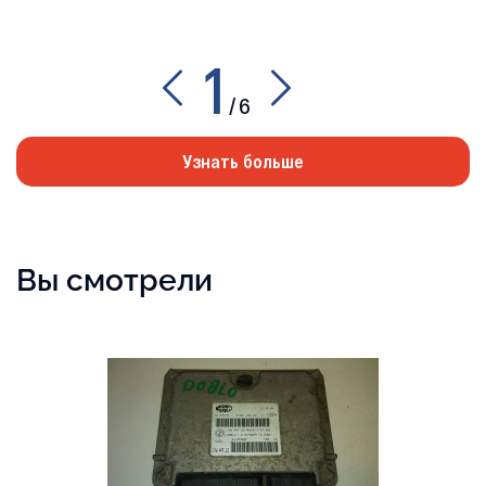
сторонних
возможность
сервисов.
контроля
качества
запчастей.
1
/
6
Узнать больше