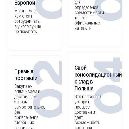
Европой
для
определения
Мы знаем с
совместимости
кем стоит
только
сотрудничать,
официальные
а у кого лучше
каталоги.
не покупать.
0
02
Свой
Прямые
консолидационный
поставки
склад в
Закупаем,
Польше
оплачиваем и
доставляем
Это позволяет
заказы
ускорить
самостоятельно,
процесс
без
доставки и
привлечения
дает
сторонних
возможность
сервисов.
контроля