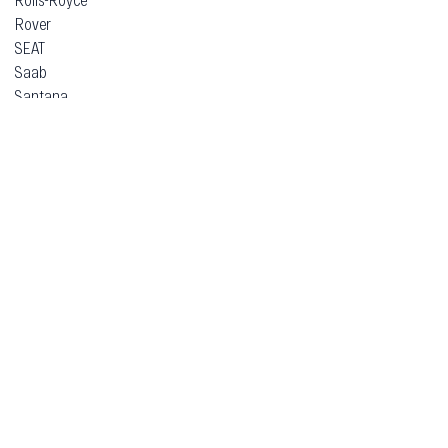
Rover
SEAT
Saab
Santana
Saturn
Scion
Seres
Simca
Skoda
Smart
SsangYong
Subaru
Suzuki
TVR
Talbot
Tata
Tazzari
Tesla