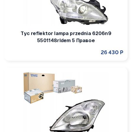
Tyc reflektor lampa przednia 6206n9
5501148rldem 5 Правое
26 430 Р