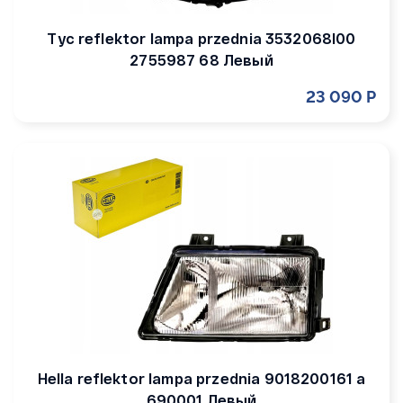
Tyc reflektor lampa przednia 3532068l00
2755987 68 Левый
23 090 Р
Hella reflektor lampa przednia 9018200161 a
690001 Левый