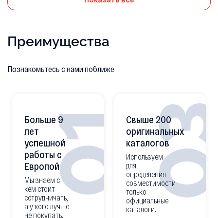
Преимущества
Познакомьтесь с нами поближе
0
01
Больше 9
Свыше 200
лет
оригинальных
успешной
каталогов
работы с
Используем
Европой
для
определения
Мы знаем с
совместимости
кем стоит
только
сотрудничать,
официальные
а у кого лучше
каталоги.
не покупать.