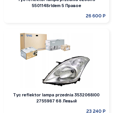
5501148rldem 5 Правое
26 600 Р
Tyc reflektor lampa przednia 3532068l00
2755987 68 Левый
23 240 Р