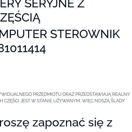
ERY SERYJNE Z
ZĘŚCIĄ
KOMPUTER STEROWNIK
81011414
NDYWIDUALNEGO PRZEDMIOTU ORAZ PRZEDSTAWIAJĄ REALNY
H CZĘŚCI JEST W STANIE UŻYWANYM, WIĘC NOSZĄ ŚLADY
oszę zapoznać się z