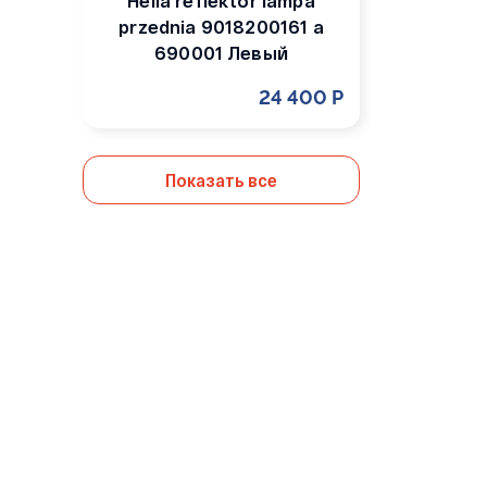
Hella reflektor lampa
przednia 9018200161 a
690001 Левый
24 400 Р
Показать все