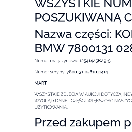
WSZYSTKIE NUM
POSZUKIWANĄ C
Nazwa części: 
BMW 7800131 02
Numer magazynowy:
125414/5B/9-5
Numer seryjny:
7800131 0281011414
MART
WSZYSTKIE ZDJĘCIA W AUKCJI DOTYCZĄ I
WYGLĄD DANEJ CZĘŚCI. WIĘKSZOŚĆ NASZYC
UŻYTKOWANIA.
Przed zakupem pr