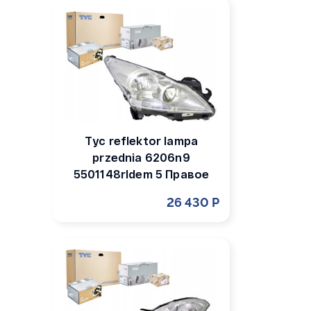
Tyc reflektor lampa
przednia 6206n9
5501148rldem 5 Правое
26 430 Р