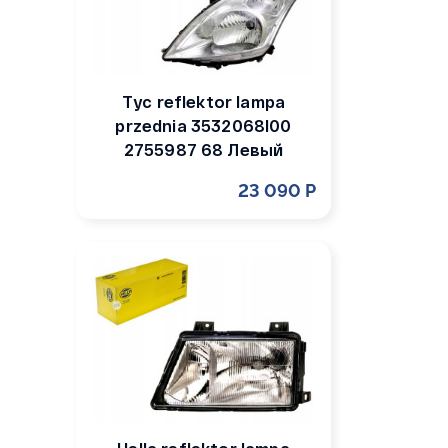
Tyc reflektor lampa
przednia 3532068l00
2755987 68 Левый
23 090 Р