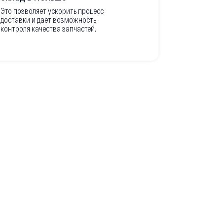
из Европ
Это позволяет ускорить процесс
доставки и дает возможность
Перед вывоз
контроля качества запчастей.
делаем подр
оригинальны