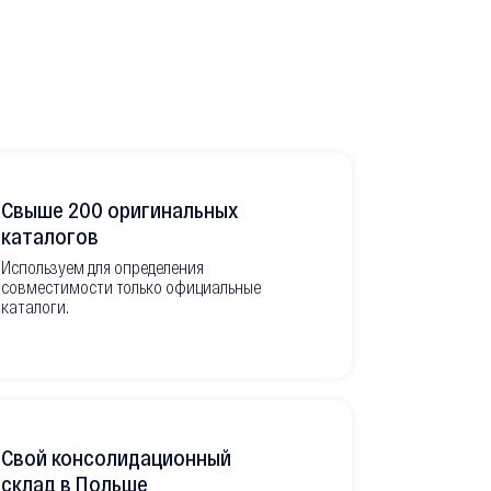
Свыше 200 оригинальных
Развитая
каталогов
Используем для определения
Имеем неско
совместимости только официальные
товара в РФ
каталоги.
современной
международ
Свой консолидационный
Фото-отч
склад в Польше