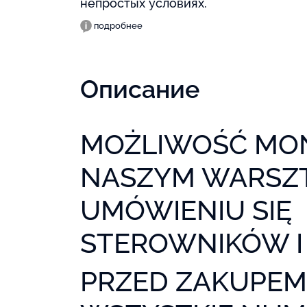
непростых условиях.
подробнее
Описание
MOŻLIWOŚĆ MON
NASZYM WARSZT
UMÓWIENIU SIĘ
STEROWNIKÓW 
PRZED ZAKUPE