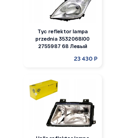
Tyc reflektor lampa
przednia 3532068l00
2755987 68 Левый
23 430 Р