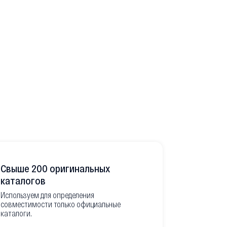
Свыше 200 оригинальных
Развитая
каталогов
Используем для определения
Имеем неско
совместимости только официальные
товара в РФ
каталоги.
современной
международ