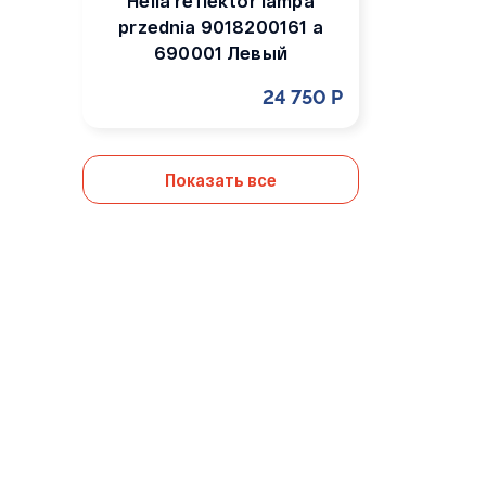
Hella reflektor lampa
przednia 9018200161 a
690001 Левый
24 750 Р
Показать все