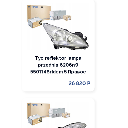
Tyc reflektor lampa
przednia 6206n9
5501148rldem 5 Правое
26 820 Р