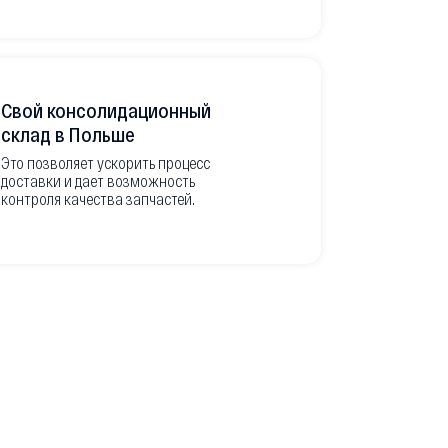
Свой консолидационный
Фото-отч
склад в Польше
из Европ
Это позволяет ускорить процесс
доставки и дает возможность
Перед вывоз
контроля качества запчастей.
делаем подр
оригинальны