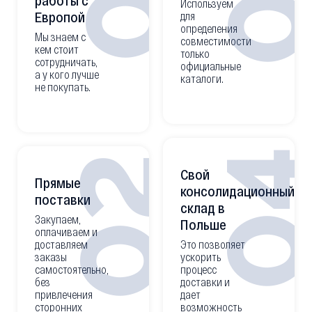
Используем
Европой
для
определения
Мы знаем с
совместимости
кем стоит
только
сотрудничать,
официальные
а у кого лучше
каталоги.
не покупать.
0
02
Свой
Прямые
консолидационный
поставки
склад в
Закупаем,
Польше
оплачиваем и
доставляем
Это позволяет
заказы
ускорить
самостоятельно,
процесс
без
доставки и
привлечения
дает
сторонних
возможность