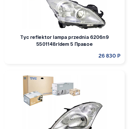
Tyc reflektor lampa przednia 6206n9
5501148rldem 5 Правое
26 830 Р