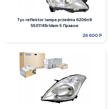
Tyc reflektor lampa przednia 6206n9
5501148rldem 5 Правое
26 600 Р