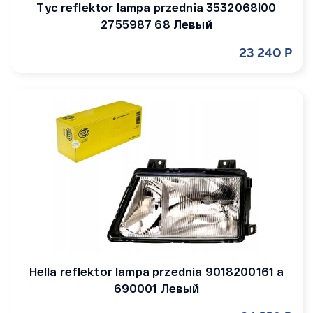
Tyc reflektor lampa przednia 3532068l00
2755987 68 Левый
23 240 Р
Hella reflektor lampa przednia 9018200161 a
690001 Левый