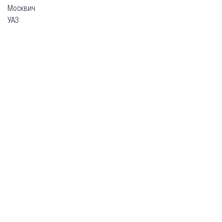
Москвич
УАЗ
Гарантия
Безопасная покупка
Доставка и оплата
Схема работы
О компании
Главная
Каталог