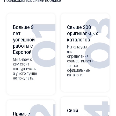
Познакомьтесь с нами поближе
0
01
Больше 9
Свыше 200
лет
оригинальных
успешной
каталогов
работы с
Используем
Европой
для
определения
Мы знаем с
совместимости
кем стоит
только
сотрудничать,
официальные
а у кого лучше
каталоги.
не покупать.
Свой
Прямые