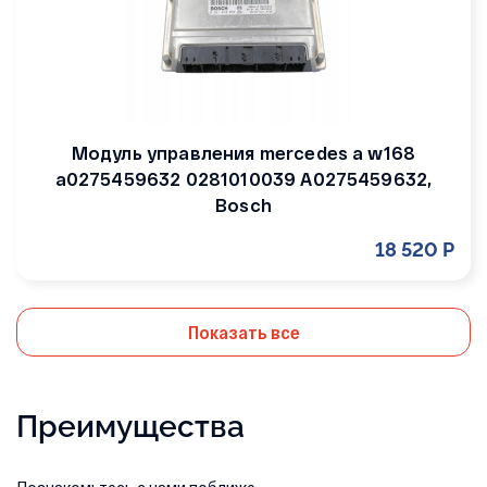
Модуль управления mercedes a w168
a0275459632 0281010039 A0275459632,
Bosch
18 520 Р
Показать все
Преимущества