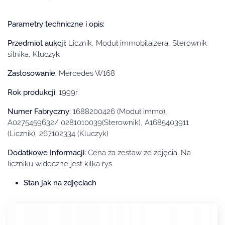
Parametry techniczne i opis:
Przedmiot auk
c
ji
:
Licznik, Moduł immobilaizera, Sterownik
silnika, Kluczyk
Zastosowa
nie:
Mercedes W168
Rok produkcji:
1999r.
Numer Fabryczny
:
1688200426 (Moduł immo),
A0275459632/ 0281010039(Sterownik), A1685403911
(Licznik), 267102334 (Kluczyk)
Dodatkowe Informacji:
Cena za zestaw ze zdjęcia. Na
liczniku widoczne jest kilka rys
Stan jak na zdjęciach