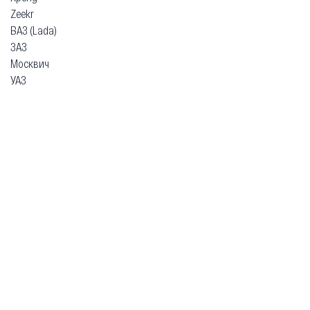
Zeekr
ВАЗ (Lada)
ЗАЗ
Москвич
УАЗ
Гарантия
Безопасная покупка
Доставка и оплата
Схема работы
О компании