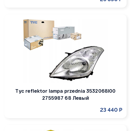
Tyc reflektor lampa przednia 3532068l00
2755987 68 Левый
23 440 Р