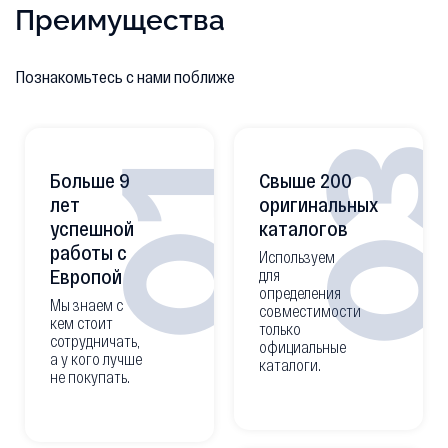
Преимущества
Познакомьтесь с нами поближе
0
01
Больше 9
Свыше 200
лет
оригинальных
успешной
каталогов
работы с
Используем
Европой
для
определения
Мы знаем с
совместимости
кем стоит
только
сотрудничать,
официальные
а у кого лучше
каталоги.
не покупать.