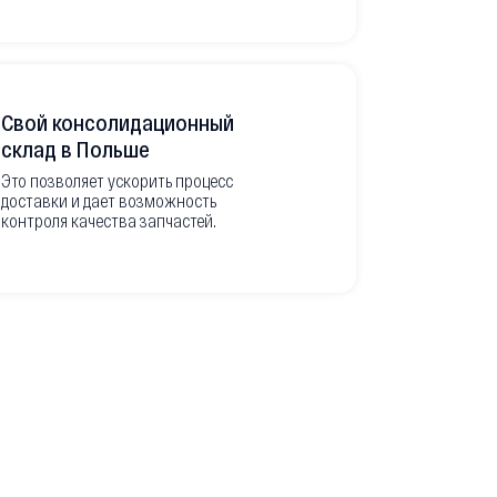
Свой консолидационный
Фото-отч
склад в Польше
из Европ
Это позволяет ускорить процесс
доставки и дает возможность
Перед вывоз
контроля качества запчастей.
делаем подр
оригинальны