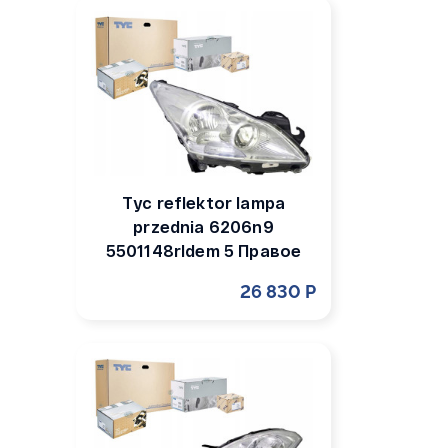
Tyc reflektor lampa
przednia 6206n9
5501148rldem 5 Правое
26 830 Р