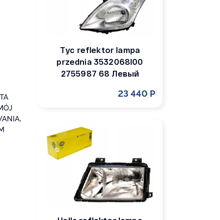
Tyc reflektor lampa
przednia 3532068l00
2755987 68 Левый
23 440 Р
TA
MÓJ
ANIA,
M