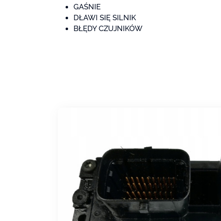
GAŚNIE
DŁAWI SIĘ SILNIK
BŁĘDY CZUJNIKÓW