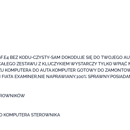
59F.E4 BEZ KODU-CZYSTY-SAM DOKODUJE SIĘ DO TWOJEGO AU
 CAŁEGO ZESTAWU Z KLUCZYKIEM WYSTARCZY TYLKO WPIĄĆ 
ŻU KOMPUTERA DO AUTA.KOMPUTER GOTOWY DO ZAMONTOW
FIATA EXAMINER,NIE NAPRAWIANY,100% SPRAWNY.POSIADA
TEROWNIKÓW
O KOMPUTERA STEROWNIKA