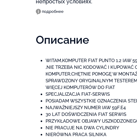
непростых условиях.
подробнее
Описание
WITAM,KOMPUTER FIAT PUNTO 1.2 IAW 
,NIE TRZEBA NIC KODOWAĆ I KUPOWAĆ
KOMPUTER,CHĘTNIE POMOGĘ W MONTA
SPRAWDZONY ORYGINALNYM TESTEREM 
WIĘCEJ KOMPUTERÓW DO FIAT
SPECJALIZACJA FIAT-SERWIS
POSIADAM WSZYSTKIE OZNACZENIA S
NAJWAŻNIEJSZY NUMER IAW 59F.E4
30 LAT DOŚWIDCZENIA FIAT SERWIS
PRZYKŁADOWE OBJAWY USZKODZONEG
NIE PRACUJE NA DWA CYLINDRY
NIERÓWNA PRACA SILNIKA