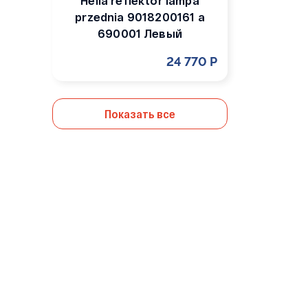
Hella reflektor lampa
przednia 9018200161 a
690001 Левый
24 770 Р
Показать все