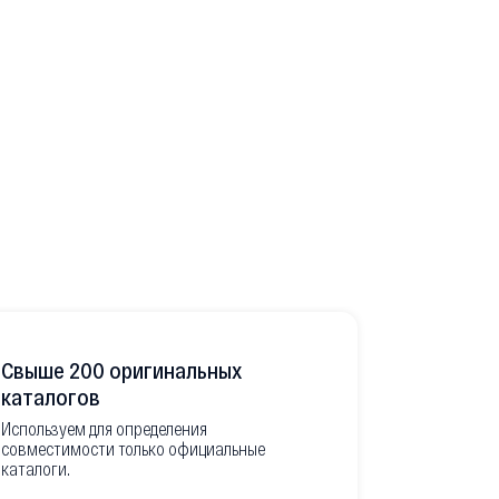
Свыше 200 оригинальных
Развитая
каталогов
Используем для определения
Имеем неско
совместимости только официальные
товара в РФ
каталоги.
современной
международ