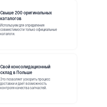
Свыше 200 оригинальных
Развитая
каталогов
Используем для определения
Имеем неско
совместимости только официальные
товара в РФ
каталоги.
современной
международ
Свой консолидационный
Фото-отч
склад в Польше
из Европ
Это позволяет ускорить процесс
доставки и дает возможность
Перед вывоз
контроля качества запчастей.
делаем подр
оригинальны