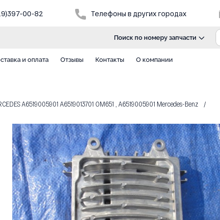
29)397-00-82
Телефоны в других городах
Поиск по номеру запчасти
ставка и оплата
Отзывы
Контакты
О компании
EDES A6519005901 A6519013701 OM651 , A6519005901 Mercedes-Benz