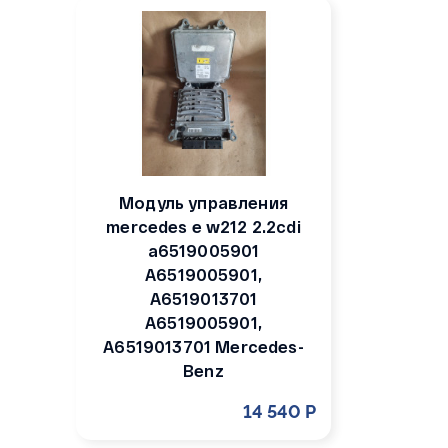
Модуль управления
mercedes e w212 2.2cdi
a6519005901
A6519005901,
A6519013701
A6519005901,
A6519013701 Mercedes-
Benz
14 540 Р