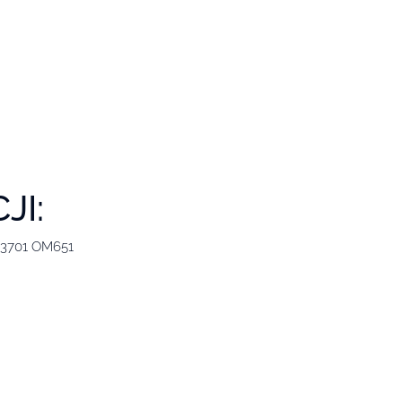
JI:
3701 OM651