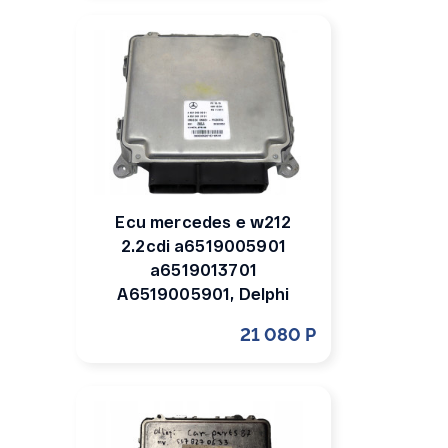
Ecu mercedes e w212
2.2cdi a6519005901
a6519013701
A6519005901, Delphi
21 080 Р