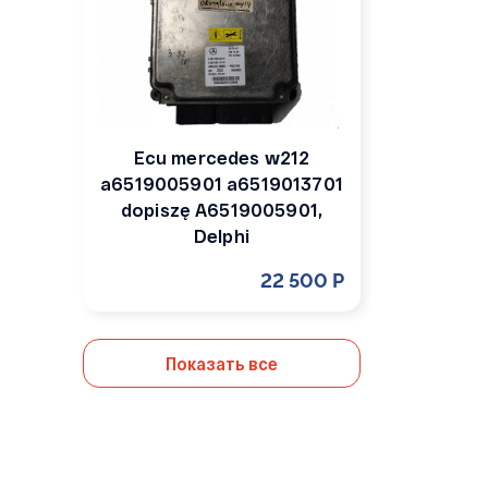
Ecu mercedes w212
a6519005901 a6519013701
dopiszę A6519005901,
Delphi
22 500 Р
Показать все