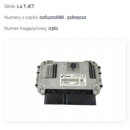
Silnik:
1.4 T-JET
Numery z części:
0261201688 , 51805022
Numer magazynowy:
0361