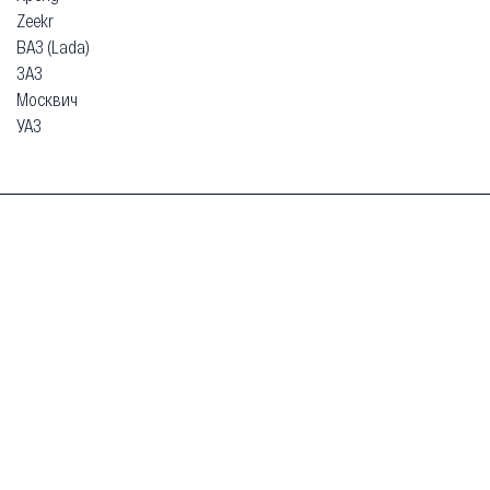
Zeekr
ВАЗ (Lada)
ЗАЗ
Москвич
УАЗ
Гарантия
Безопасная покупка
Доставка и оплата
Схема работы
О компании