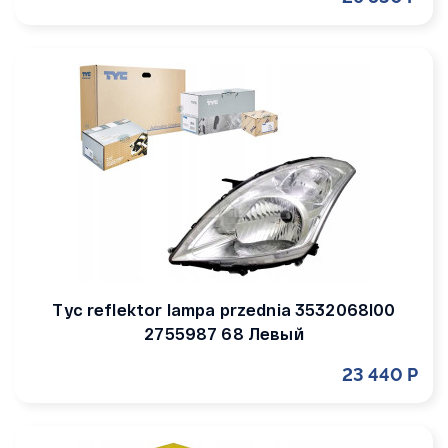
Tyc reflektor lampa przednia 3532068l00
2755987 68 Левый
23 440 Р