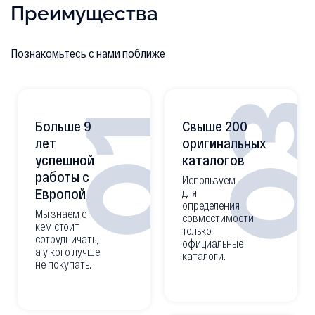
Преимущества
Познакомьтесь с нами поближе
0
01
Больше 9
Свыше 200
лет
оригинальных
успешной
каталогов
работы с
Используем
Европой
для
определения
Мы знаем с
совместимости
кем стоит
только
сотрудничать,
официальные
а у кого лучше
каталоги.
не покупать.