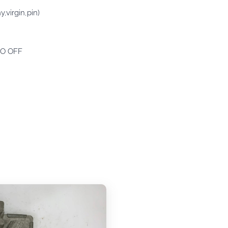
virgin,pin)
MO OFF