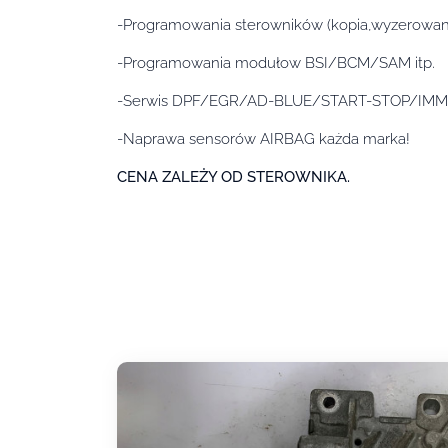
-Programowania sterowników (kopia,wyzerowany,
-Programowania modułow BSI/BCM/SAM itp.
-Serwis DPF/EGR/AD-BLUE/START-STOP/IM
-Naprawa sensorów AIRBAG każda marka!
CENA ZALEŻY OD STEROWNIKA.