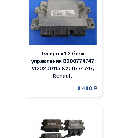
Twingo ii 1.2 блок
управления 8200774747
s120200113 8200774747,
Renault
8 480 Р