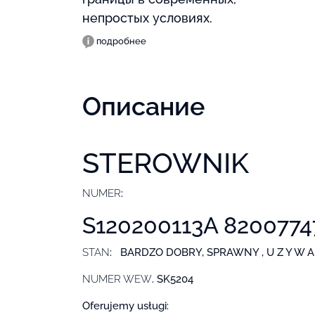
непростых условиях.
подробнее
Описание
STEROWNIK
NUMER
:
S120200113A 8200774
STAN
: BARDZO DOBRY, SPRAWNY , U Z Y W A 
NUMER WEW
. SK5204
Oferujemy usługi: