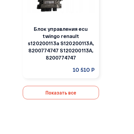
Блок управления ecu
twingo renault
s120200113a S120200113A,
8200774747 S120200113A,
8200774747
10 510 Р
Показать все