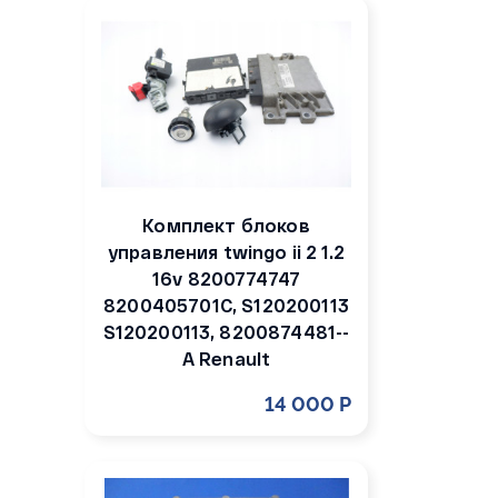
Комплект блоков
управления twingo ii 2 1.2
16v 8200774747
8200405701C, S120200113
S120200113, 8200874481--
A Renault
14 000 Р