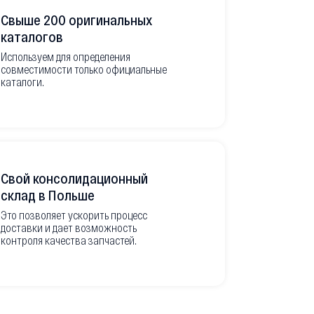
Свыше 200 оригинальных
Развитая
каталогов
Используем для определения
Имеем неско
совместимости только официальные
товара в РФ
каталоги.
современной
международ
Свой консолидационный
Фото-отч
склад в Польше
из Европ
Это позволяет ускорить процесс
доставки и дает возможность
Перед вывоз
контроля качества запчастей.
делаем подр
оригинальны