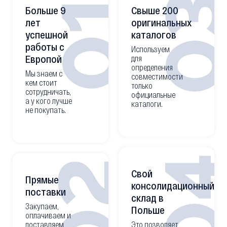
0
01
Больше 9
Свыше 200
лет
оригинальных
успешной
каталогов
работы с
Используем
Европой
для
определения
Мы знаем с
совместимости
кем стоит
только
сотрудничать,
официальные
а у кого лучше
каталоги.
не покупать.
0
02
Свой
Прямые
консолидационный
поставки
склад в
Закупаем,
Польше
оплачиваем и
доставляем
Это позволяет