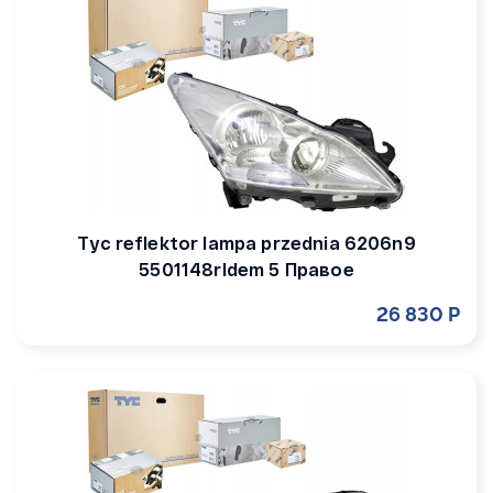
Tyc reflektor lampa przednia 6206n9
5501148rldem 5 Правое
26 830 Р