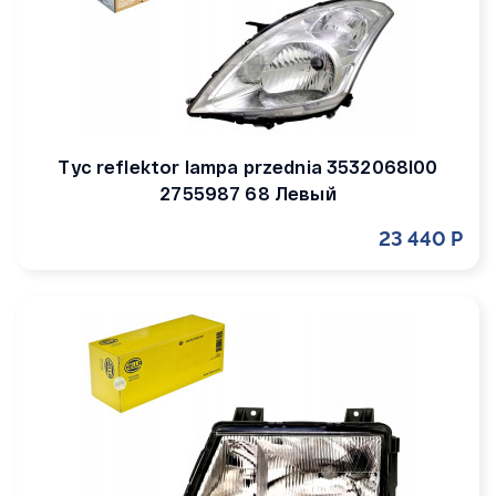
Tyc reflektor lampa przednia 3532068l00
2755987 68 Левый
23 440 Р