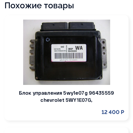
Похожие товары
Блок управления 5wy1e07g 96435559
chevrolet 5WY1E07G,
12 400 Р