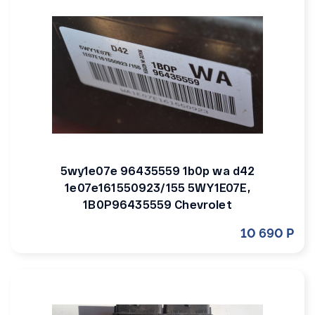
5wy1e07e 96435559 1b0p wa d42
1e07e161550923/155 5WY1E07E,
1B0P96435559 Chevrolet
10 690 Р