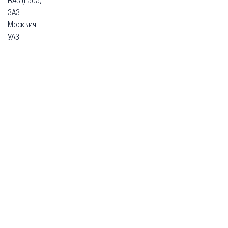
ЗАЗ
Москвич
УАЗ
Гарантия
Безопасная покупка
Доставка и оплата
Схема работы
О компании
Главная