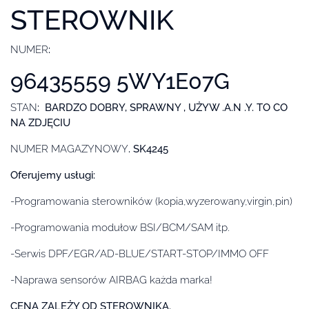
STEROWNIK
NUMER
:
96435559 5WY1E07G
STAN
: BARDZO DOBRY, SPRAWNY , UŻYW .A.N .Y. TO CO
NA ZDJĘCIU
NUMER MAGAZYNOWY
. SK4245
Oferujemy usługi:
-Programowania sterowników (kopia,wyzerowany,virgin,pin)
-Programowania modułow BSI/BCM/SAM itp.
-Serwis DPF/EGR/AD-BLUE/START-STOP/IMMO OFF
-Naprawa sensorów AIRBAG każda marka!
CENA ZALEŻY OD STEROWNIKA.