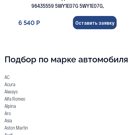
96435559 5WY1E07G 5WY1E07G,
6 540 Р
Оставить заявку
Подбор по марке автомобиля
AC
Acura
Aiways
Alfa Romeo
Alpina
Aro
Asia
Aston Martin
Audi