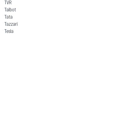
TVR
Talbot
Tata
Tazzari
Tesla
Think
Toyota
Trabant
Vauxhall
Volkswagen
Volvo
Voyah
Xpeng
Zeekr
ВАЗ (Lada)
ЗАЗ
Москвич
УАЗ