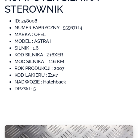
STEROWNIK
ID: 258008
NUMER FABRYCZNY : 55567114
MARKA : OPEL
MODEL : ASTRA H
SILNIK : 1.6
KOD SILNIKA : Z16XER
MOC SILNIKA : 116 KM
ROK PRODUKCJI : 2007
KOD LAKIERU : Z157
NADWOZIE :
Hatchback
DRZWI :
5