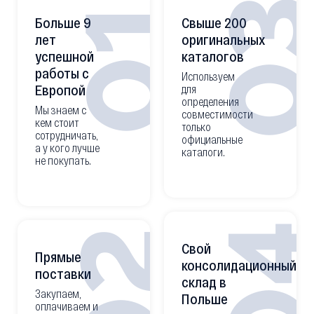
0
01
Больше 9
Свыше 200
лет
оригинальных
успешной
каталогов
работы с
Используем
Европой
для
определения
Мы знаем с
совместимости
кем стоит
только
сотрудничать,
официальные
а у кого лучше
каталоги.
не покупать.
0
02
Свой
Прямые
консолидационный
поставки
склад в
Закупаем,
Польше
оплачиваем и