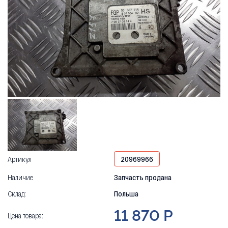
Артикул
20969966
Наличие
Запчасть продана
Склад:
Польша
11 870 Р
Цена товара: