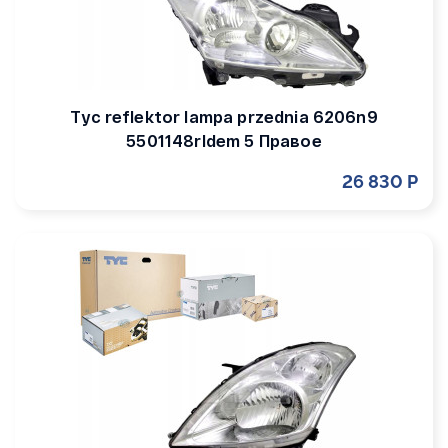
Tyc reflektor lampa przednia 6206n9
5501148rldem 5 Правое
26 830 Р