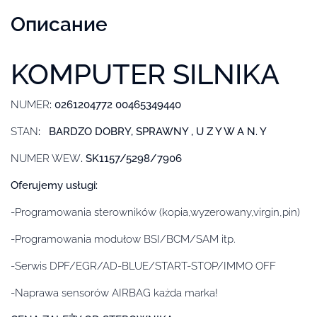
Описание
KOMPUTER SILNIKA
NUMER
: 0261204772 00465349440
STAN
: BARDZO DOBRY, SPRAWNY , U Z Y W A N. Y
NUMER WEW
. SK1157/5298/7906
Oferujemy usługi:
-Programowania sterowników (kopia,wyzerowany,virgin,pin)
-Programowania modułow BSI/BCM/SAM itp.
-Serwis DPF/EGR/AD-BLUE/START-STOP/IMMO OFF
-Naprawa sensorów AIRBAG każda marka!