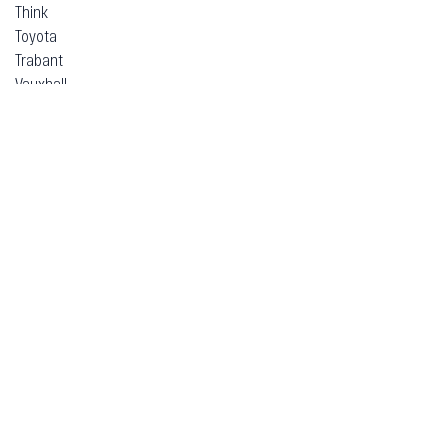
Think
Toyota
Trabant
Vauxhall
Volkswagen
Volvo
Voyah
Xpeng
Zeekr
ВАЗ (Lada)
ЗАЗ
Москвич
УАЗ