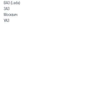
ВАЗ (Lada)
ЗАЗ
Москвич
УАЗ
Гарантия
Безопасная покупка
Доставка и оплата
Схема работы
О компании