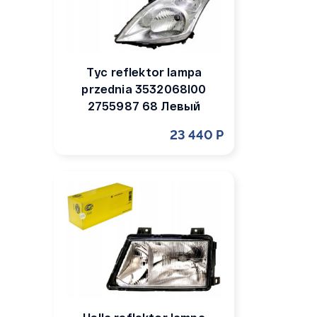
Tyc reflektor lampa
przednia 3532068l00
2755987 68 Левый
23 440 Р