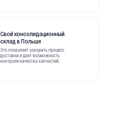
Свой консолидационный
Фото-отч
склад в Польше
из Европ
Это позволяет ускорить процесс
доставки и дает возможность
Перед вывоз
контроля качества запчастей.
делаем подр
оригинальны