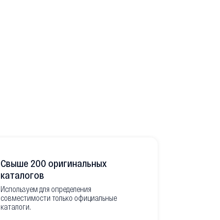
Свыше 200 оригинальных
Развитая
каталогов
Используем для определения
Имеем неско
совместимости только официальные
товара в РФ
каталоги.
современной
международ