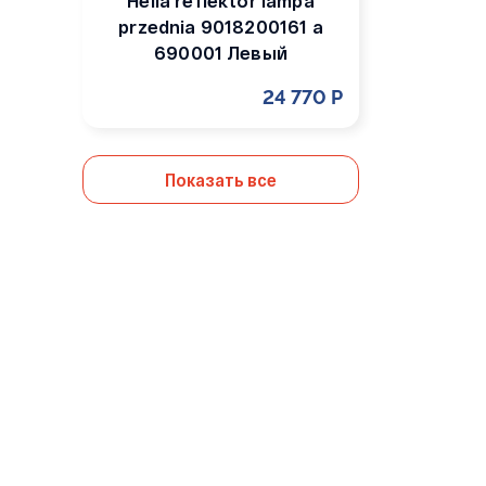
Hella reflektor lampa
przednia 9018200161 a
690001 Левый
24 770 Р
Показать все