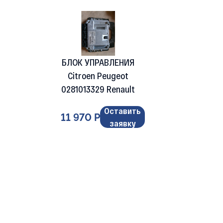
БЛОК УПРАВЛЕНИЯ
Citroen Peugeot
0281013329 Renault
Оставить
11 970 Р
заявку
Подбор по марке 
AC
Cupra
Acura
Dacia