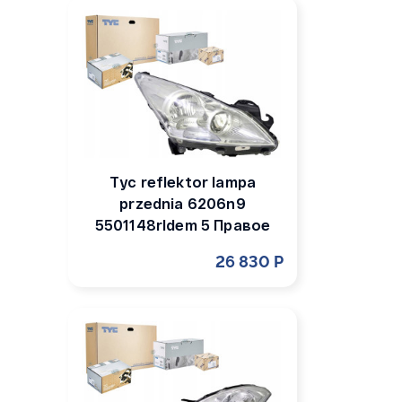
Tyc reflektor lampa
przednia 6206n9
5501148rldem 5 Правое
26 830 Р