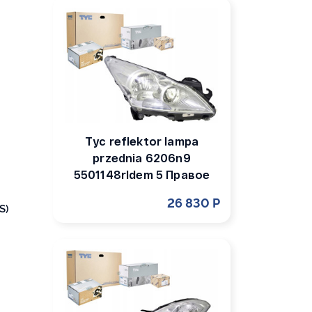
Tyc reflektor lampa
przednia 6206n9
5501148rldem 5 Правое
26 830 Р
S)