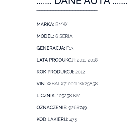
....:::: DANE AUTA ::::....
‾‾‾‾‾‾‾‾‾‾‾‾‾‾‾‾‾‾‾‾‾‾‾‾‾‾‾‾‾‾‾‾‾‾‾‾‾‾‾
MARKA:
BMW
MODEL:
6 SERIA
GENERACJA:
F13
LATA PRODUKCJI:
2011-2018
ROK PRODUKCJI:
2012
VIN:
WBALX71000DW25858
LICZNIK:
105258 KM
OZNACZENIE:
9268749
KOD LAKIERU:
475
_________________________________