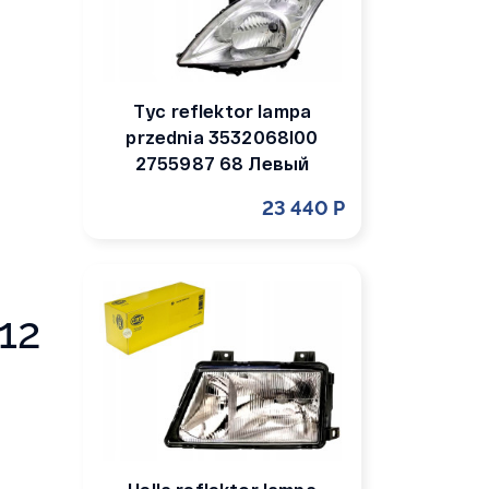
Tyc reflektor lampa
przednia 3532068l00
2755987 68 Левый
23 440 Р
12