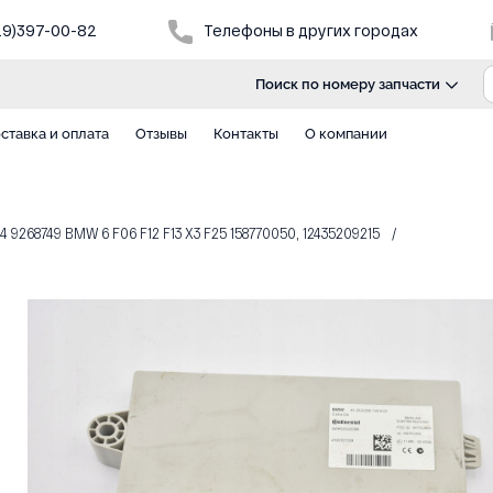
29)397-00-82
Телефоны в других городах
Поиск по номеру запчасти
ставка и оплата
Отзывы
Контакты
О компании
9268749 BMW 6 F06 F12 F13 X3 F25 158770050, 12435209215