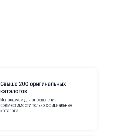
Свыше 200 оригинальных
Развитая
каталогов
Используем для определения
Имеем неско
совместимости только официальные
товара в РФ
каталоги.
современной
международ