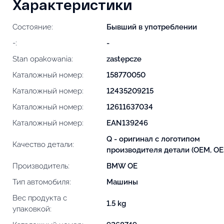
Характеристики
Состояние:
Бывший в употреблении
-:
-
Stan opakowania:
zastępcze
Каталожный номер:
158770050
Каталожный номер:
12435209215
Каталожный номер:
12611637034
Каталожный номер:
EAN139246
Q - оригинал с логотипом
Качество детали:
производителя детали (OEM, OE
Производитель:
BMW OE
Тип автомобиля:
Машины
Вес продукта с
1.5 kg
упаковкой: