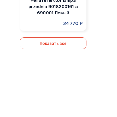
Hella reflektor lampa
przednia 9018200161 a
690001 Левый
24 770 Р
Показать все