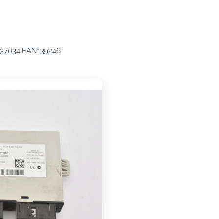
1637034 EAN139246