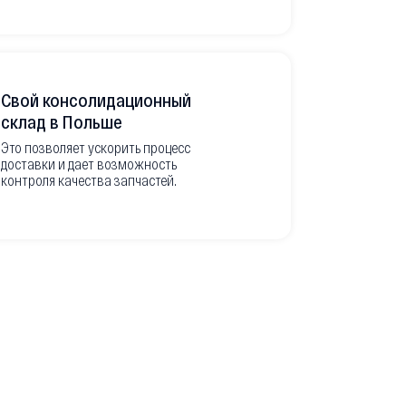
Свой консолидационный
Фото-отч
склад в Польше
из Европ
Это позволяет ускорить процесс
доставки и дает возможность
Перед вывоз
контроля качества запчастей.
делаем подр
оригинальны