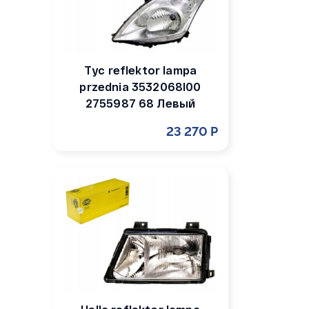
Tyc reflektor lampa
przednia 3532068l00
2755987 68 Левый
23 270 Р