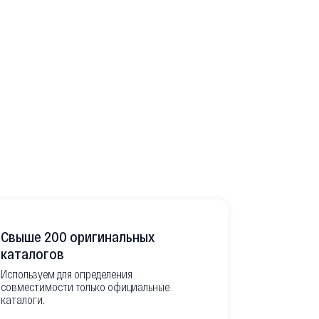
Свыше 200 оригинальных
Развитая
каталогов
Используем для определения
Имеем неско
совместимости только официальные
товара в РФ
каталоги.
современной
международ