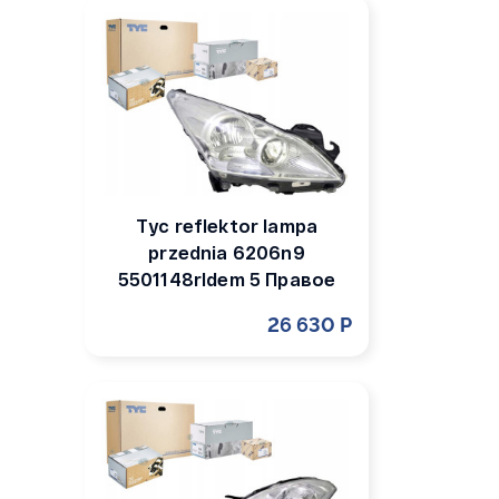
Tyc reflektor lampa
przednia 6206n9
5501148rldem 5 Правое
26 630 Р