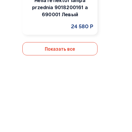
Hella reflektor lampa
przednia 9018200161 a
690001 Левый
24 580 Р
Показать все