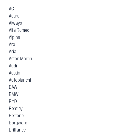
партнер в мире автозапчастей.
1
2
3
…
25
Подбор по марке
автомобиля
AC
Acura
Aiways
Alfa Romeo
Alpina
Aro
Asia
Aston Martin