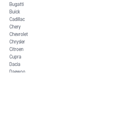
Audi
Austin
Autobianchi
BAW
BMW
BYD
Bentley
Bertone
Borgward
Brilliance
Bugatti
Buick
Cadillac
Chery
Chevrolet
Chrysler
Citroen
Cupra
Dacia